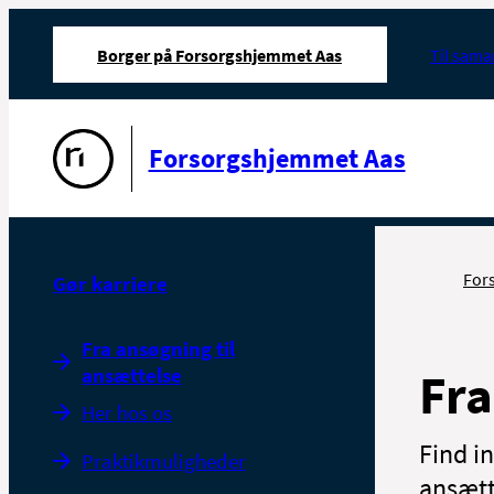
Borger på Forsorgshjemmet Aas
Til sama
Gå til forsiden
Forsorgshjemmet Aas
For
Gør karriere
Fra ansøgning til
ansættelse
Fra
Her hos os
Find i
Praktikmuligheder
ansætt