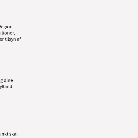
 Region
utioner,
r tilsyn af
og dine
ylland.
unkt skal