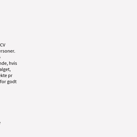
 CV
ersoner.
o
nde, hvis
alget,
ekte pr
rfor godt
e