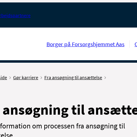
rbejdspartnere
Borger på Forsorgshjemmet Aas
side
Gør karriere
Fra ansøgning til ansættelse
 ansøgning til ansætt
nformation om processen fra ansøgning til
else.