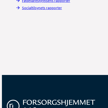
Fødevarestyrelsens rapporter
Socialtilsynets rapporter