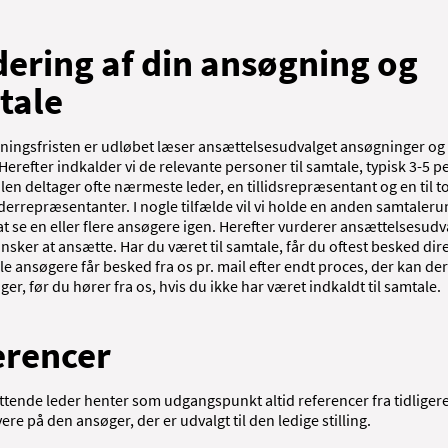
ering af din ansøgning og
tale
ningsfristen er udløbet læser ansættelsesudvalget ansøgninger og
erefter indkalder vi de relevante personer til samtale, typisk 3-5 p
en deltager ofte nærmeste leder, en tillidsrepræsentant og en til t
errepræsentanter. I nogle tilfælde vil vi holde en anden samtaleru
at se en eller flere ansøgere igen. Herefter vurderer ansættelsesudv
sker at ansætte. Har du været til samtale, får du oftest besked dir
lle ansøgere får besked fra os pr. mail efter endt proces, der kan de
ger, før du hører fra os, hvis du ikke har været indkaldt til samtale.
erencer
tende leder henter som udgangspunkt altid referencer fra tidliger
ere på den ansøger, der er udvalgt til den ledige stilling.