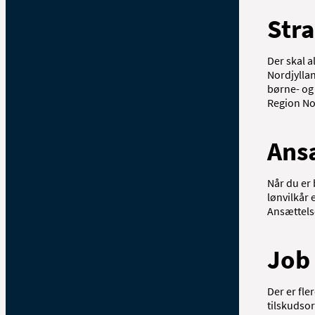
Stra
Der skal a
Nordjyllan
børne- og 
Region No
Ans
Når du er 
lønvilkår 
Ansættels
Job 
Der er fle
tilskudso