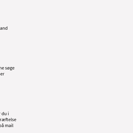
land
nne søge
der
 du i
kræftelse
på mail