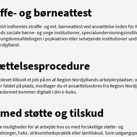
ffe- og børneattest
ltid indhentes straffe- og evt. børneattest ved ansættelse inden for
ds sociale børne- og unge institutioner, specialundervisningsinstit
ungdomsafdelingen i psykiatrien eller selvejende institutioner unde
rdjylland.
ættelsesprocedure
blevet tilbudt et job på en af Region Nordjyllands arbejderpladser, 
er faldet på plads, modtager du et ansættelsesbrev fra Region Nordj
esbrevet kommer digitalt i din e-boks.
med støtte og tilskud
re muligheder for at arbejde hos os med forskellige støtte- og
rdninger, f.eks. virksomhedspraktik eller løntilskud. Som udgangsp