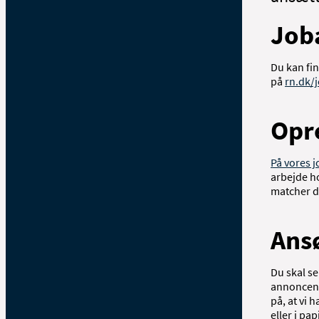
Job
Du kan fin
på
rn.dk/
Opr
På vores 
arbejde ho
matcher di
Ansø
Du skal se
annoncen f
på, at vi 
eller i pa