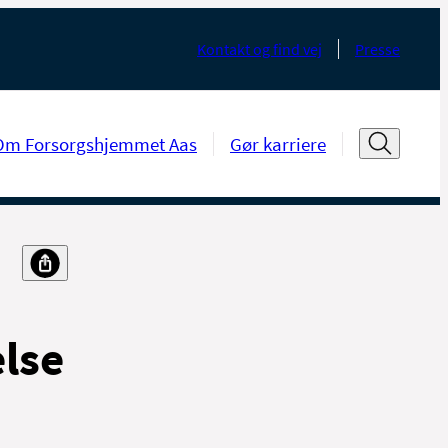
Kontakt og find vej
Presse
Om Forsorgshjemmet Aas
Gør karriere
else