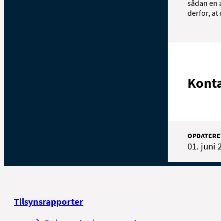
sådan en 
derfor, at
Kont
OPDATERE
01. juni 
Tilsynsrapporter