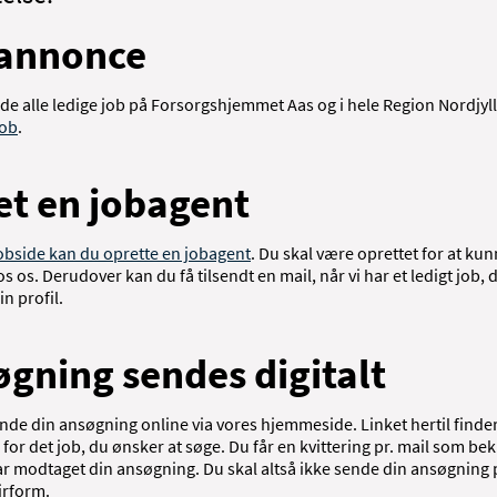
annonce
de alle ledige job på Forsorgshjemmet Aas og i hele Region Nordjyl
job
.
et en jobagent
jobside kan du oprette en jobagent
. Du skal være oprettet for at ku
s os. Derudover kan du få tilsendt en mail, når vi har et ledigt job, 
n profil.
gning sendes digitalt
nde din ansøgning online via vores hjemmeside. Linket hertil finder
or det job, du ønsker at søge. Du får en kvittering pr. mail som be
har modtaget din ansøgning. Du skal altså ikke sende din ansøgning 
pirform.