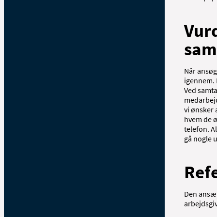
Vurd
sam
Når ansøg
igennem. H
Ved samtal
medarbejd
vi ønsker 
hvem de øn
telefon. A
gå nogle u
Ref
Den ansæt
arbejdsgiv