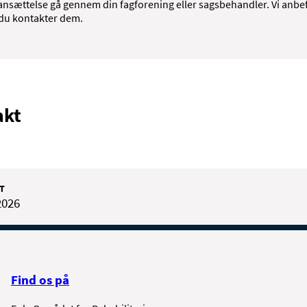
ansættelse gå gennem din fagforening eller sagsbehandler. Vi anbe
 du kontakter dem.
akt
T
2026
Find os på